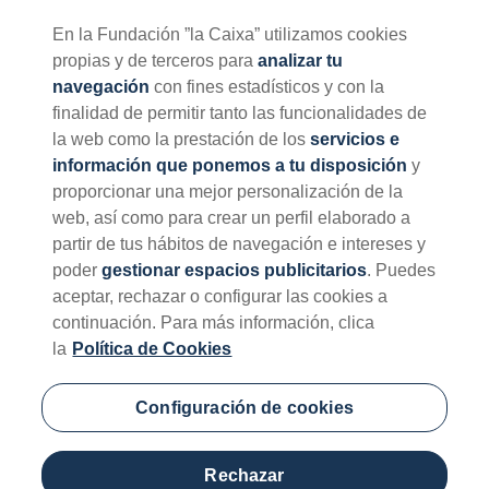
En la Fundación ”la Caixa” utilizamos cookies
propias y de terceros para
analizar tu
PT
EN
CA
ES
navegación
con fines estadísticos y con la
finalidad de permitir tanto las funcionalidades de
la web como la prestación de los
servicios e
información que ponemos a tu disposición
y
proporcionar una mejor personalización de la
APÚNTATE A LA SESIÓN
web, así como para crear un perfil elaborado a
partir de tus hábitos de navegación e intereses y
ONLINE
INFORMATIVA DE LA
poder
gestionar espacios publicitarios
. Puedes
CONVOCATORIA
aceptar, rechazar o configurar las cookies a
CAIXARESEARCH DE
continuación. Para más información, clica
INVESTIGACIÓN EN SALUD
la
Política de Cookies
DEL PRÓXIMO DÍA 6/10 A
LAS 10.30 H (CET), EN
Configuración de cookies
INGLÉS.
Rechazar